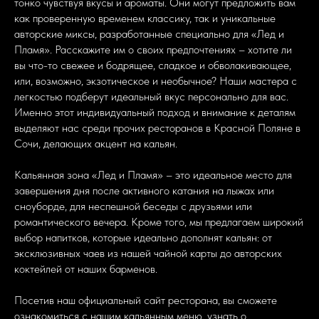
тонко чувствуя вкусы и ароматы. Они могут предложить вам
как проверенную временем классику, так и уникальные
авторские миксы, разработанные специально для «Лед и
Пламя». Расскажите им о своих предпочтениях – хотите ли
вы что-то свежее и бодрящее, сладкое и обволакивающее,
или, возможно, экзотическое и необычное? Наши мастера с
легкостью подберут идеальный вкус персонально для вас.
Именно этот индивидуальный подход и внимание к деталям
выделяют нас среди прочих ресторанов в Красной Поляне в
Сочи, делающих акцент на кальян.
Кальянная зона «Лед и Пламя» – это идеальное место для
завершения дня после активного катания на лыжах или
сноуборде, для неспешной беседы с друзьями или
романтического вечера. Кроме того, мы предлагаем широкий
выбор напитков, которые идеально дополнят кальян: от
эксклюзивных чаев из нашей чайной карты до авторских
коктейлей от наших барменов.
Посетив наш официальный сайт ресторана, вы сможете
ознакомиться с нашим кальянным меню, узнать о