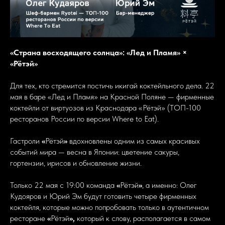
«Страна восходящего солнца»: «Лед и Пламя» ×
«Рётэй»
Для тех, кто стремится постичь икигай коктейльного дела. 22
мая в баре «Лед и Пламя» на Красной Поляне — фирменные
коктейли от виртуозов из Краснодара «Рётэй» (ТОП-100
ресторанов России по версии Where to Eat).
Гастроли
«
Рётэй
»
вдохновлены одним из самых красивых
событий мира — весна в Японии: цветение сакуры,
гортензии, ирисов и обновление жизни.
Только 22 мая с 19:00 команда
«
Рётэй
»
, а именно: Олег
Кудояров и Юрий Эм будут готовить четыре фирменных
коктейля, которые можно попробовать только в аутентичном
ресторане
«
Рётэй
»,
который к слову, располагается в самом